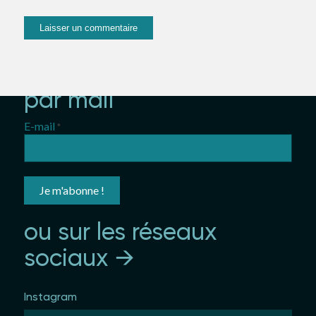
suivez-moi et
partez en voyage
par mail
E-mail
*
ou sur les réseaux
sociaux →
Instagram