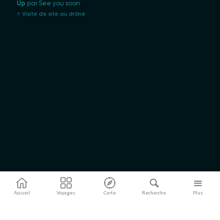
Up
par See you soon
Visite de site au drône
Accueil
Voyages
Carte
Recherche
Plus