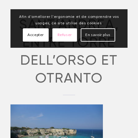
Afin d'améliorer l'ergonomie et de comprendre vos
SANT’ANDREA,
usages, ce site utilise des cookies.
Accepter
Refuser
En savoir plus
ENTRE TORRE
DELL’ORSO ET
OTRANTO