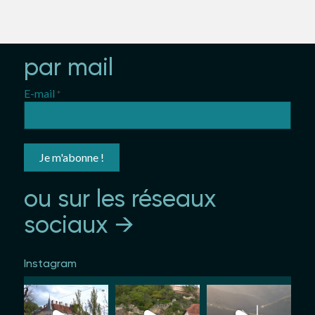
partez en voyage
par mail
E-mail
*
ou sur les réseaux
sociaux →
Instagram