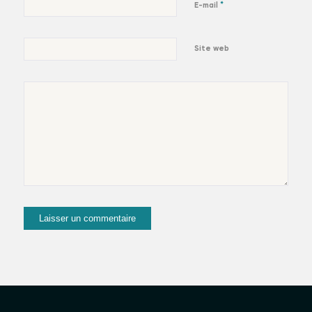
*
E-mail
Site web
suivez-moi et
partez en voyage