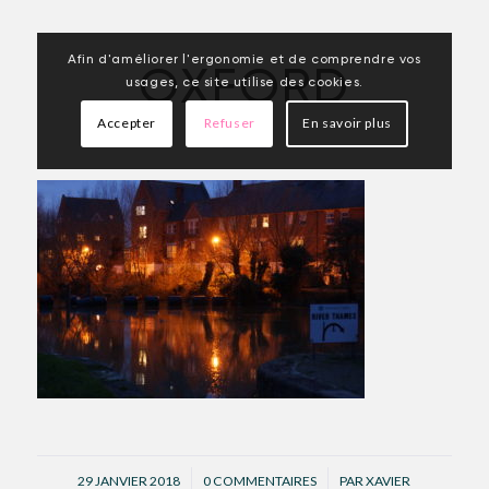
Afin d'améliorer l'ergonomie et de comprendre vos
OXFORD
usages, ce site utilise des cookies.
Accepter
Refuser
En savoir plus
/
/
29 JANVIER 2018
0 COMMENTAIRES
PAR
XAVIER