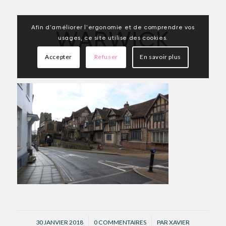
Afin d'améliorer l'ergonomie et de comprendre vos
WARWICK
usages, ce site utilise des cookies.
Accepter
Refuser
En savoir plus
/
/
30 JANVIER 2018
0 COMMENTAIRES
PAR
XAVIER