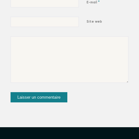
*
E-mail
Site web
suivez-moi et
partez en voyage