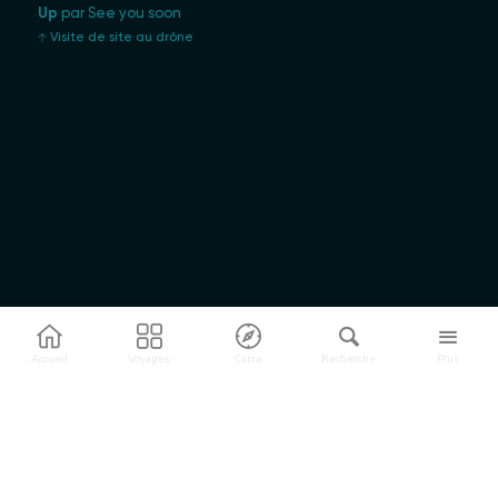
Up
par See you soon
Visite de site au drône
Accueil
Voyages
Carte
Recherche
Plus