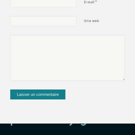
*
E-mail
Site web
suivez-moi et
partez en voyage