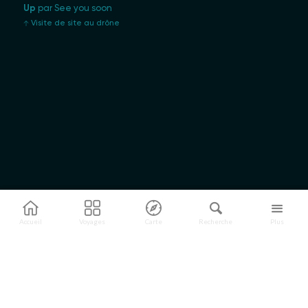
Up
par See you soon
Visite de site au drône
Accueil
Voyages
Carte
Recherche
Plus