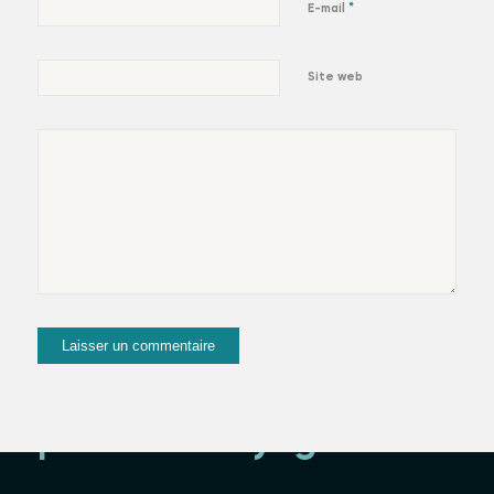
*
E-mail
Site web
suivez-moi et
partez en voyage